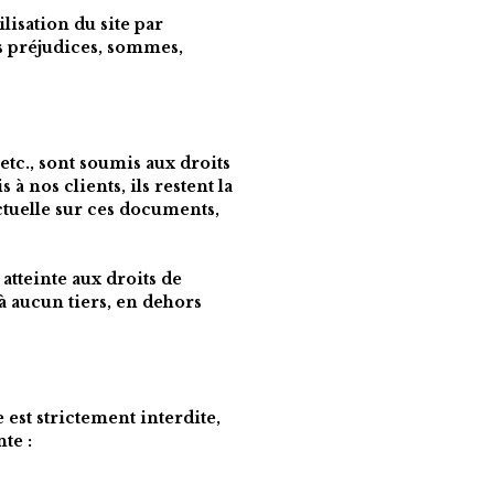
lisation du site par 
s préjudices, sommes, 
tc., sont soumis aux droits 
à nos clients, ils restent la 
ctuelle sur ces documents, 
tteinte aux droits de 
à aucun tiers, en dehors 
 est strictement interdite, 
sauf autorisation préalable et écrite de l'Éditeur, envoyer par courriel à l'adresse suivante : 